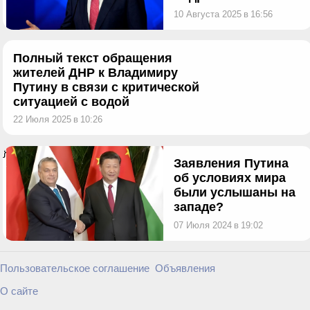
10 Августа 2025
в
16:56
Полный текст обращения
жителей ДНР к Владимиру
Путину в связи с критической
ситуацией с водой
22 Июля 2025
в
10:26
}
Заявления Путина
об условиях мира
были услышаны на
западе?
07 Июля 2024
в
19:02
Пользовательское соглашение
Объявления
О сайте