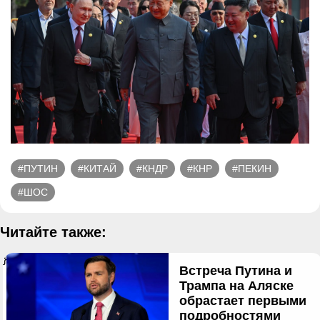
#ПУТИН
#КИТАЙ
#КНДР
#КНР
#ПЕКИН
#ШОС
Читайте также:
}
Встреча Путина и
Трампа на Аляске
обрастает первыми
подробностями