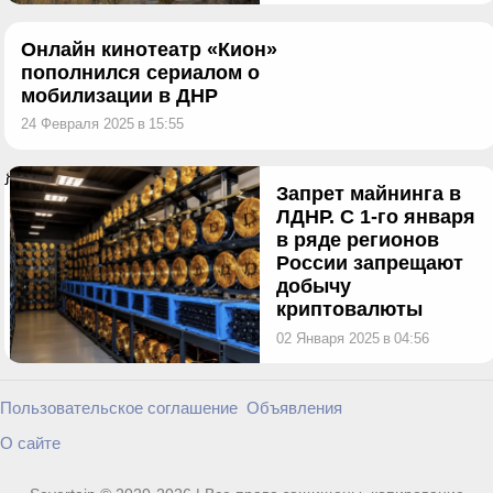
Онлайн кинотеатр «Кион»
пополнился сериалом о
мобилизации в ДНР
24 Февраля 2025
в
15:55
}
Запрет майнинга в
ЛДНР. С 1-го января
в ряде регионов
России запрещают
добычу
криптовалюты
02 Января 2025
в
04:56
Пользовательское соглашение
Объявления
О сайте