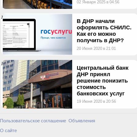
02 Января 2025
в
04:56
}
В ДНР начали
оформлять СНИЛС.
Как его можно
получить в ДНР?
20 Июня 2020
в
21:01
}
Центральный банк
ДНР принял
решение понизить
стоимость
банковских услуг
19 Июня 2020
в
20:56
Пользовательское соглашение
Объявления
О сайте